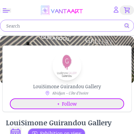
LouiSimone Guirandou Gallery
Abidjan - Côte d’Ivoire
+
Follow
LouiSimone Guirandou Gallery
Exhibition on view